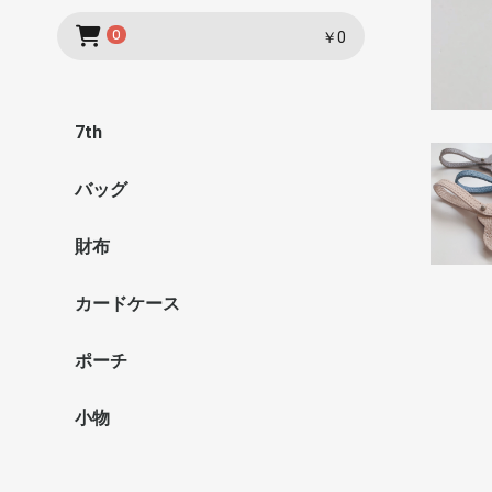
0
￥0
7th
バッグ
財布
カードケース
ポーチ
小物