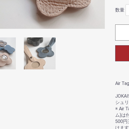
数量
Air Ta
JOK
シュリン
※ A
ム)は
500
けます