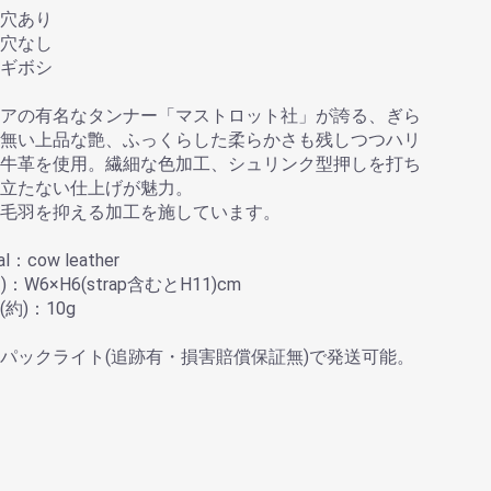
穴あり
穴なし
ギボシ
アの有名なタンナー「マストロット社」が誇る、ぎら
無い上品な艶、ふっくらした柔らかさも残しつつハリ
牛革を使用。繊細な色加工、シュリンク型押しを打ち
立たない仕上げが魅力。
毛羽を抑える加工を施しています。
al：cow leather
約)：W6×H6(strap含むとH11)cm
t(約)：10g
パックライト(追跡有・損害賠償保証無)で発送可能。